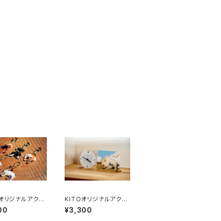
Oオリジナルアクリ
KITOオリジナルアクリ
ズ 【②切り抜き
ルグッズ 【⑥アクリル
00
¥3,300
ルダー】
置き時計】