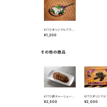
KITOオリジナルアクリ
ルグッズ 【①丸型キー
¥1,200
ホルダー】
その他の商品
KITO鶏チャーシュー詰
KITOオリジナル
合せ
ルグッズ 【⑤ぶ
¥2,500
¥2,000
りスタンド】